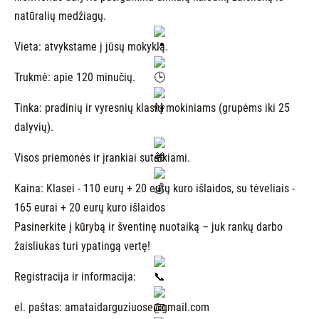
natūralių medžiagų.
Vieta: atvykstame į jūsų mokyklą.
Trukmė: apie 120 minučių.
Tinka: pradinių ir vyresnių klasių mokiniams (grupėms iki 25
dalyvių).
Visos priemonės ir įrankiai suteikiami.
Kaina: Klasei - 110 eurų + 20 eurų kuro išlaidos, su tėveliais -
165 eurai + 20 eurų kuro išlaidos
Pasinerkite į kūrybą ir šventinę nuotaiką – juk rankų darbo
žaisliukas turi ypatingą vertę!
Registracija ir informacija:
el. paštas: amataidarguziuose@gmail.com