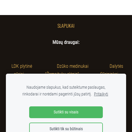
SLAPUKAI
Mūsų draugai:
LDK plytinė
Dzūko medinukai
Dalytės
sūriai
"Žemaitukų slėnis"
Sūrininkai
Dargužiuose
Naudojame slapukus, kad suteiktume paslaugas,
rinkodarai ir norėdami pagerinti jūsų patirtį.
Pritaikyti
Sutikti su visais
Sutikti tik su būtinais