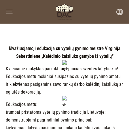
Išvažiuojamoji edukacija su vytelių pynimo meistre Virginija
Sebestiniene „Kalėdinio žaisliuko gamyba iš vytelių“
Kviečiame mokyklas pasitikti artėjančias šventes kūrybiškai!
Edukacijos metu mokiniai susipažins su vytelių pynimo amatu
ir kiekvienas pasigamins savo rankų darbo kalėdinį žaisliuką ar
eglutės dekoraciją.
Edukacijos metu:
trumpai pristatoma vytelių pynimo tradicija Lietuvoje;
demonstruojami pagrindiniai pynimo principai;
kiekvienas dalyvis pasigamina unikalų kalėdinį žaisliuką iš