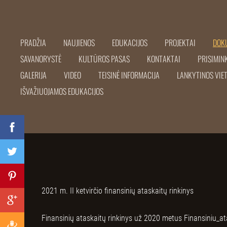
PRADŽIA
NAUJIENOS
EDUKACIJOS
PROJEKTAI
DOK
SAVANORYSTĖ
KULTŪROS PASAS
KONTAKTAI
PRISIMIN
GALERIJA
VIDEO
TEISINĖ INFORMACIJA
LANKYTINOS VIE
IŠVAŽIUOJAMOS EDUKACIJOS
2021 m. II ketvirčio finansinių ataskaitų rinkinys
Finansinių ataskaitų rinkinys už 2020 metus
Finansiniu_a